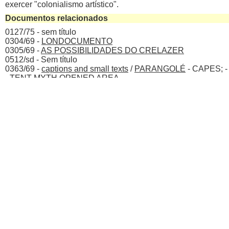
exercer "colonialismo artístico".
Documentos relacionados
0127/75 - sem título
0304/69 -
LONDOCUMENTO
0305/69 -
AS POSSIBILIDADES DO CRELAZER
0512/sd - Sem título
0363/69 -
captions and small texts
/
PARANGOLÉ
- CAPES; 
- TENT-MYTH OPENED AREA
0365/69 - sem título
0531/sd - Captions for photos [atribuído]
Imagem(ns) do documento
Página 01 / 01